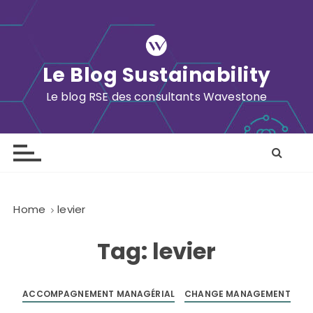
S
k
i
p
Le Blog Sustainability
t
o
Le blog RSE des consultants Wavestone
c
o
n
t
e
n
Home
levier
t
Tag:
levier
ACCOMPAGNEMENT MANAGÉRIAL
CHANGE MANAGEMENT