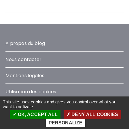
A propos du blog
Nous contacter
Mentions légales
Utilisation des cookies
This site uses cookies and gives you control over what you
want to activate
OK, ACCEPT ALL
DENY ALL COOKIES
Le Blog Sustainability © 2023 - Tous droits réservés
Wavestone
PERSONALIZE