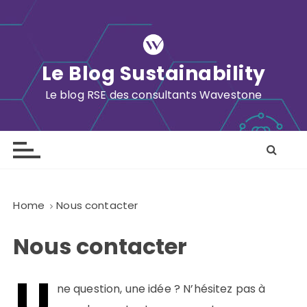
S
k
i
p
Le Blog Sustainability
t
o
Le blog RSE des consultants Wavestone
c
o
n
t
e
n
Home
Nous contacter
t
Nous contacter
U
ne question, une idée ? N’hésitez pas à