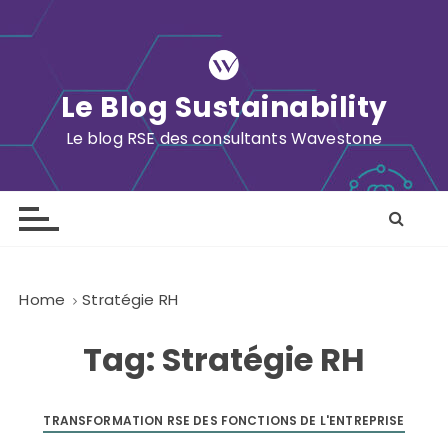
S
k
i
p
Le Blog Sustainability
t
o
Le blog RSE des consultants Wavestone
c
o
n
t
e
n
Home
Stratégie RH
t
Tag:
Stratégie RH
TRANSFORMATION RSE DES FONCTIONS DE L'ENTREPRISE