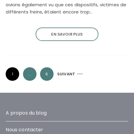
avions également vu que ces dispositifs, victimes de
différents freins, étaient encore trop…
EN SAVOIR PLUS
P
1
…
6
SUIVANT
a
g
i
n
A propos du blog
a
t
Nous contacter