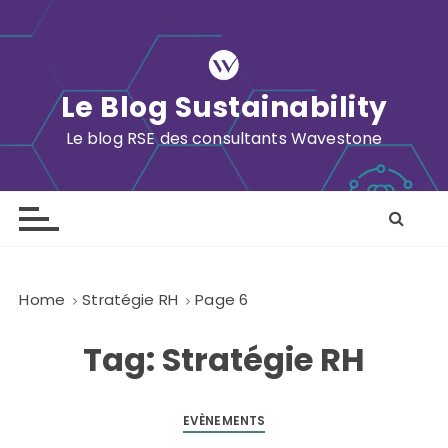
S
k
i
p
Le Blog Sustainability
t
o
Le blog RSE des consultants Wavestone
c
o
n
t
e
n
Home
Stratégie RH
Page 6
t
Tag:
Stratégie RH
EVÈNEMENTS