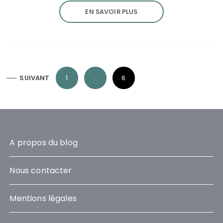
EN SAVOIR PLUS
P
SUIVANT
1
…
6
a
g
i
n
A propos du blog
a
t
Nous contacter
i
o
Mentions légales
n