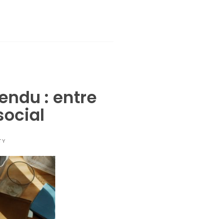
endu : entre
social
TY