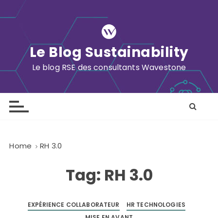
S
k
i
p
Le Blog Sustainability
t
o
Le blog RSE des consultants Wavestone
c
o
n
t
e
n
Home
RH 3.0
t
Tag:
RH 3.0
EXPÉRIENCE COLLABORATEUR
HR TECHNOLOGIES
MISE EN AVANT