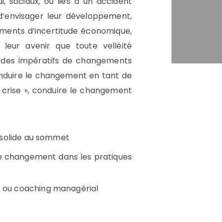
, sociaux, ou liés à un accident
’envisager leur développement,
oments d’incertitude économique,
 leur avenir que toute velléité
e des impératifs de changements
onduire le changement en tant de
s crise », conduire le changement
n solide au sommet
e changement dans les pratiques
t ou coaching managérial