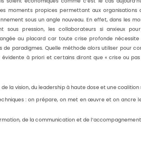
ils soient économiques comme c’est le cas aujourd’hui
des moments propices permettant aux organisations d
ionnement sous un angle nouveau. En effet, dans les m
nt sous pression, les collaborateurs si anxieux pour
angée au placard car toute crise profonde nécessit
 de paradigmes. Quelle méthode alors utiliser pour c
évidente à priori et certains diront que « crise ou pa
e la vision, du leadership à haute dose et une coalitio
chniques : on prépare, on met en œuvre et on ancre l
 formation, de la communication et de l’accompagnemen