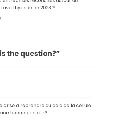
t entreprises réconciliés autour du
ravail hybride en 2023 ?
S
is the question?
”
 crise a reprendre au dela de la cellule
pas une bonne periode?