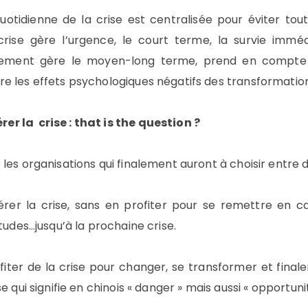
uotidienne de la crise est centralisée pour éviter toute
crise gère l’urgence, le court terme, la survie immé
gement gère le moyen-long terme, prend en compte 
e les effets psychologiques négatifs des transformatio
 la crise : that is the question ?
les organisations qui finalement auront à choisir entre
gérer la crise, sans en profiter pour se remettre en ca
tudes…jusqu’à la prochaine crise.
ofiter de la crise pour changer, se transformer et final
e qui signifie en chinois « danger » mais aussi « opportuni