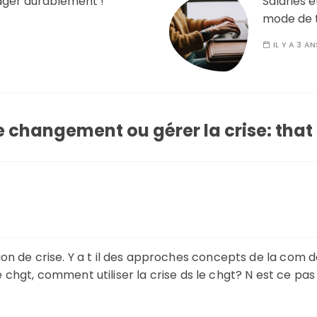
ger durablement !
Salariés e
mode de t
IL Y A 3 AN
e changement ou gérer la crise: that 
n de crise. Y a t il des approches concepts de la com de
e le chgt, comment utiliser la crise ds le chgt? N est ce 