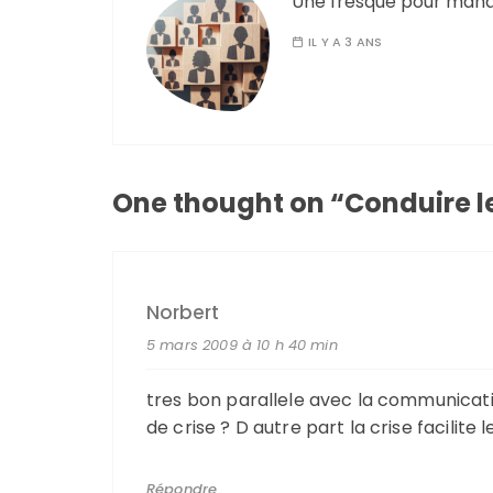
Une fresque pour mana
IL Y A 3 ANS
One thought on “
Conduire l
Norbert
5 mars 2009 à 10 h 40 min
tres bon parallele avec la communicatio
de crise ? D autre part la crise facilit
Répondre