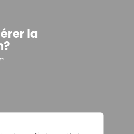
érer la
n?
ITY