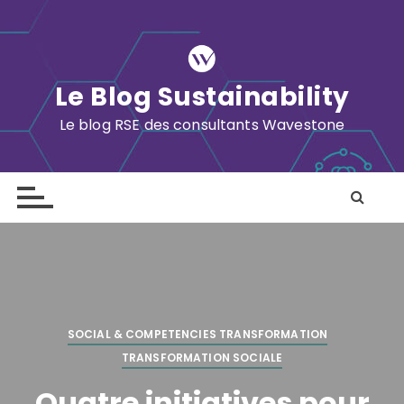
S
k
i
p
Le Blog Sustainability
t
o
Le blog RSE des consultants Wavestone
c
o
n
t
e
n
t
SOCIAL & COMPETENCIES TRANSFORMATION
TRANSFORMATION SOCIALE
Quatre initiatives pour