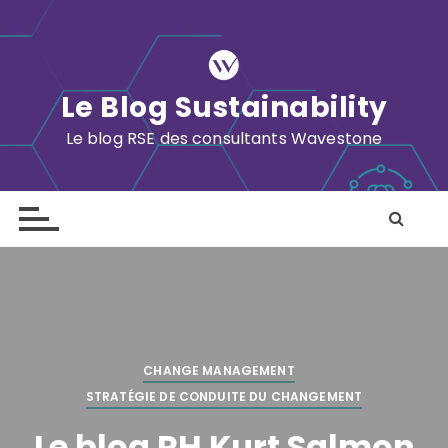
S
k
i
p
Le Blog Sustainability
t
o
Le blog RSE des consultants Wavestone
c
o
n
t
e
n
t
CHANGE MANAGEMENT
STRATÉGIE DE CONDUITE DU CHANGEMENT
Le blog RH Kurt Salmon