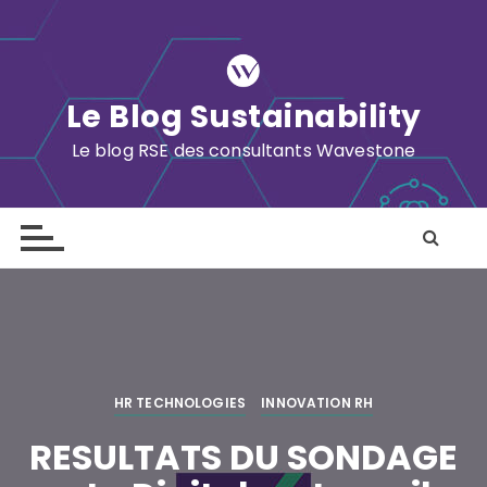
S
k
i
p
Le Blog Sustainability
t
o
Le blog RSE des consultants Wavestone
c
o
n
t
e
n
t
HR TECHNOLOGIES
INNOVATION RH
RESULTATS DU SONDAGE