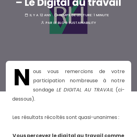
– Le Digital au travail
IL Y A 12 ANS
TEMPS DE LECTURE:
1 MINUTE
PAR
LE BLOG SUSTAINABILITY
N
ous vous remercions de votre
participation nombreuse à notre
sondage
LE D
IGITAL AU TRAVAIL
(ci-
dessous).
Les résultats récoltés sont quasi-unanimes :
Vous percevez le digital au travail comme