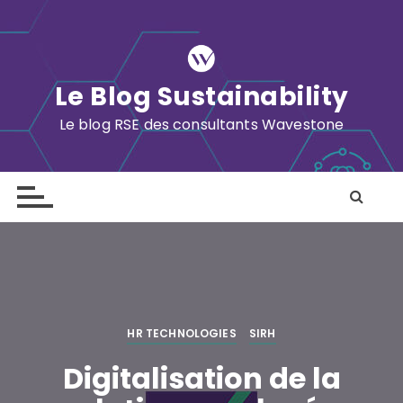
S
k
i
p
Le Blog Sustainability
t
o
Le blog RSE des consultants Wavestone
c
o
n
t
e
n
t
HR TECHNOLOGIES
SIRH
Digitalisation de la