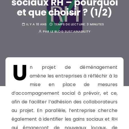
sociaux RH – pourquoi
et que choisir ? (1/2)
IL Y A 10 ANS
TEMPS DE LECTURE:
3 MINUTES
PAR
LE BLOG SUSTAINABILITY
U
n projet de déménagement
amène les entreprises à réfléchir à la
mise en place de mesures
d’accompagnement social à prévoir, et ce,
afin de faciliter l’adhésion des collaborateurs
au projet. En parallèle, l’entreprise cherche
également à identifier les gains sociaux et RH
qui émaneront de nouveaux locaux, de