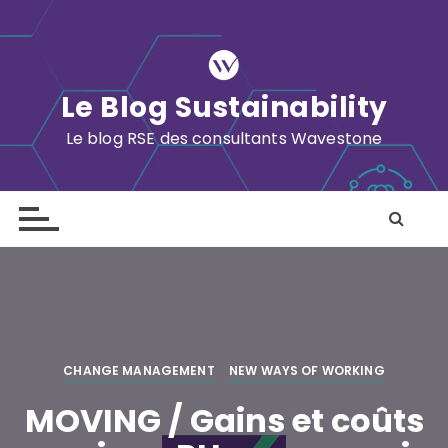
S
k
i
p
Le Blog Sustainability
t
o
Le blog RSE des consultants Wavestone
c
o
n
t
e
n
t
CHANGE MANAGEMENT
NEW WAYS OF WORKING
MOVING / Gains et coûts