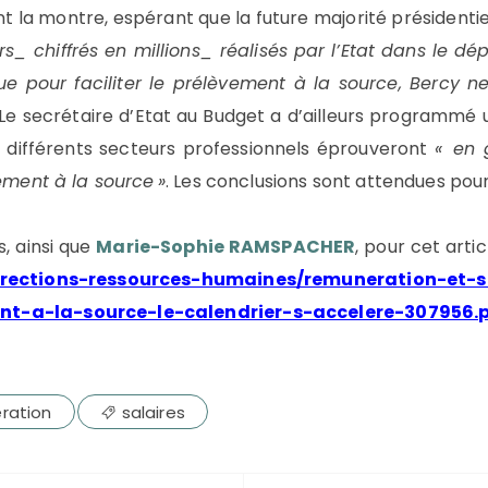
 la montre, espérant que la future majorité présidentie
_ chiffrés en millions_ réalisés par l’Etat dans le d
e pour faciliter le prélèvement à la source, Bercy ne
e secrétaire d’Etat au Budget a d’ailleurs programmé u
e différents secteurs professionnels éprouveront
« en 
vement à la source »
. Les conclusions sont attendues pour 
, ainsi que
Marie-Sophie RAMSPACHER
, pour cet arti
/directions-ressources-humaines/remuneration-et-s
ent-a-la-source-le-calendrier-s-accelere-30795
ration
salaires