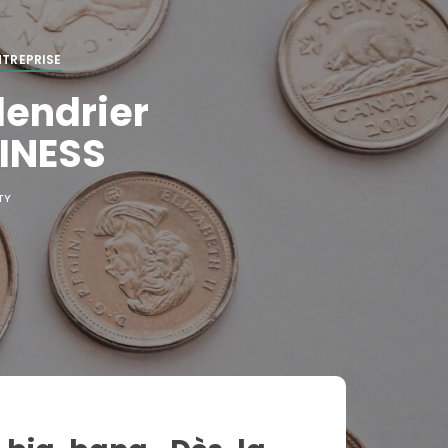
NTREPRISE
lendrier
SINESS
TY