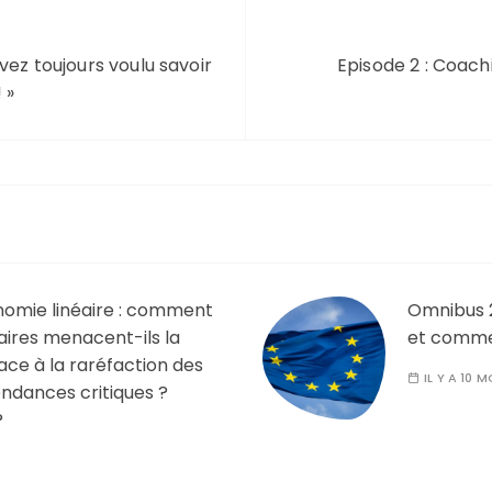
vez toujours voulu savoir
Episode 2 : Coachi
 »
nomie linéaire : comment
Omnibus 2
aires menacent-ils la
et comme
ace à la raréfaction des
IL Y A 10 M
ndances critiques ?
?