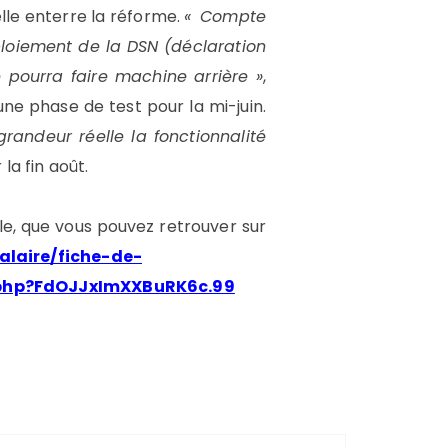
lle enterre la réforme.
« Compte
éploiement de la DSN (déclaration
 pourra faire machine arrière »
,
ne phase de test pour la mi-juin.
grandeur réelle la fonctionnalité
la fin août.
cle, que vous pouvez retrouver sur
alaire/fiche-de-
6.php?FdOJJxImXXBuRK6c.99