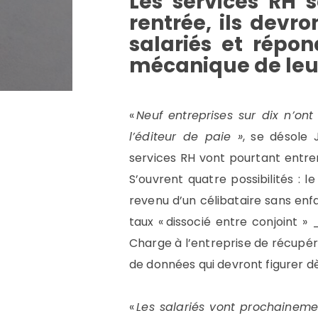
Les services RH 
rentrée, ils devr
salariés et répon
mécanique de leu
«
Neuf entreprises sur dix n’ont
l’éditeur de paie »
, se désole 
services RH vont pourtant entrer
S’ouvrent quatre possibilités : l
revenu d’un célibataire sans enf
taux « dissocié entre conjoint 
Charge à l’entreprise de récupére
de données qui devront figurer dè
«
Les salariés vont prochainemen