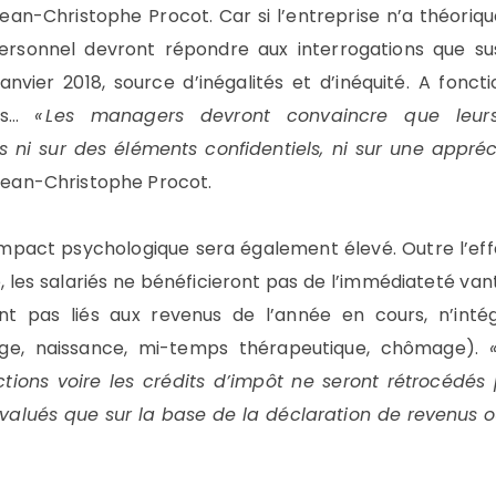
 Jean-Christophe Procot. Car si l’entreprise n’a théori
personnel devront répondre aux interrogations que su
vier 2018, source d’inégalités et d’inéquité. A foncti
ues…
« Les managers devront convaincre que leur
ni sur des éléments confidentiels, ni sur une appréci
 Jean-Christophe Procot.
impact psychologique sera également élevé. Outre l’ef
e, les salariés ne bénéficieront pas de l’immédiateté v
ont pas liés aux revenus de l’année en cours, n’int
ge, naissance, mi-temps thérapeutique, chômage).
tions voire les crédits d’impôt ne seront rétrocédés 
réévalués que sur la base de la déclaration de revenus