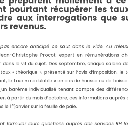
se préparent mollement à ce
ont pourtant récupérer les tau
dre aux interrogations que s
rs revenus.
 pas encore anticipé ce saut dans le vide. Au mieux,
Jean-Christophe Procot, expert en rémunérations ch
 dans le vif du sujet. Dès septembre, chaque salarié dev
e taux « théorique », présenté sur l’avis d’imposition, le
ant, le taux « modulable » en cas de hausse ou de baisse
» _un barème individualisé tenant compte des différe
r, à partir du mois d’octobre, ces informations auprès de
er
s le 1
janvier sur la feuille de paie.
t formuler leurs questions auprès des services RH le