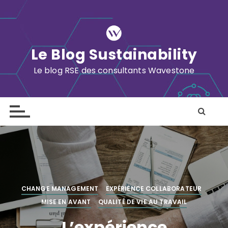
S
k
i
p
Le Blog Sustainability
t
o
Le blog RSE des consultants Wavestone
c
o
n
t
e
n
t
CHANGE MANAGEMENT
EXPÉRIENCE COLLABORATEUR
MISE EN AVANT
QUALITÉ DE VIE AU TRAVAIL
L’expérience