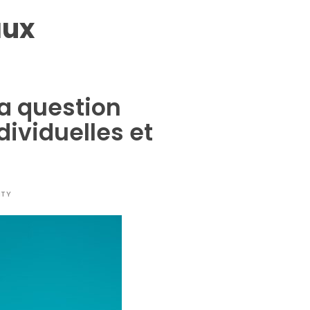
aux
la question
dividuelles et
ITY