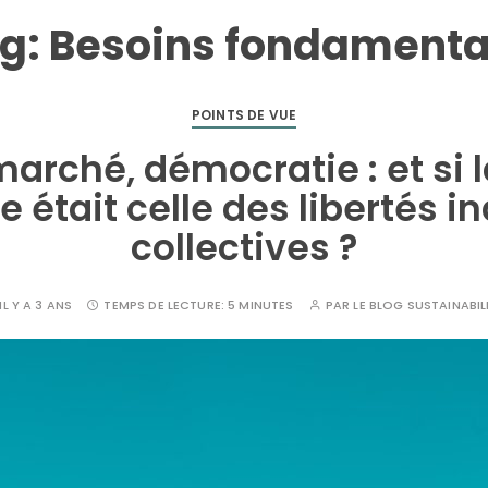
g:
Besoins fondament
POINTS DE VUE
marché, démocratie : et si 
était celle des libertés in
collectives ?
IL Y A 3 ANS
TEMPS DE LECTURE:
5 MINUTES
PAR
LE BLOG SUSTAINABIL