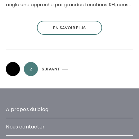
angle une approche par grandes fonctions RH, nous…
EN SAVOIR PLUS
P
1
2
SUIVANT
a
g
i
n
A propos du blog
a
t
Nous contacter
i