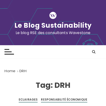
S
k
i
p
Le Blog Sustainability
t
o
Le blog RSE des consultants Wavestone
c
o
n
t
e
n
Home
DRH
t
Tag:
DRH
ECLAIRAGES
RESPONSABILITÉ ÉCONOMIQUE