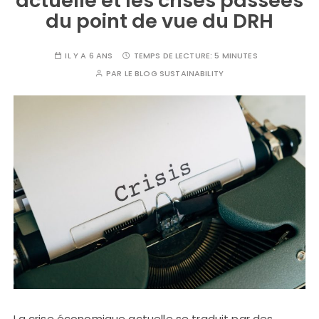
actuelle et les crises passées
du point de vue du DRH
IL Y A 6 ANS
TEMPS DE LECTURE:
5 MINUTES
PAR
LE BLOG SUSTAINABILITY
La crise économique actuelle se traduit par des