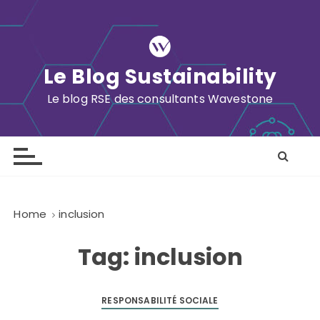
S
k
i
p
Le Blog Sustainability
t
o
Le blog RSE des consultants Wavestone
c
o
n
t
e
n
Home
inclusion
t
Tag:
inclusion
RESPONSABILITÉ SOCIALE