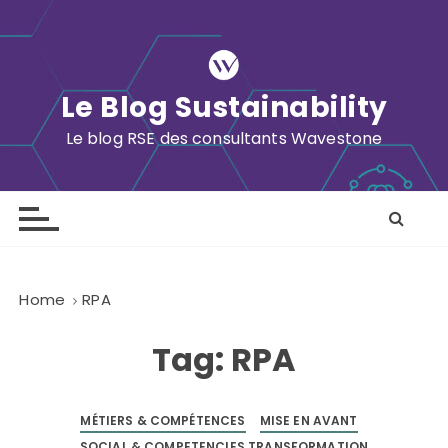
S
k
i
p
Le Blog Sustainability
t
o
Le blog RSE des consultants Wavestone
c
o
n
t
e
n
Home
RPA
t
Tag:
RPA
MÉTIERS & COMPÉTENCES
MISE EN AVANT
SOCIAL & COMPETENCIES TRANSFORMATION