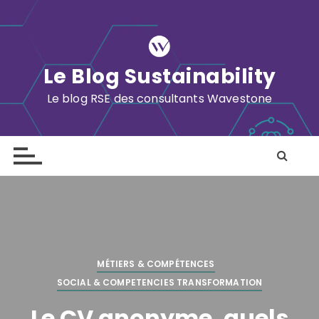
S
k
i
p
Le Blog Sustainability
t
o
Le blog RSE des consultants Wavestone
c
o
n
t
e
n
t
MÉTIERS & COMPÉTENCES
SOCIAL & COMPETENCIES TRANSFORMATION
Le CV anonyme, quels