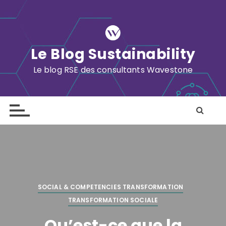
S
k
i
p
Le Blog Sustainability
t
o
Le blog RSE des consultants Wavestone
c
o
n
t
e
n
t
SOCIAL & COMPETENCIES TRANSFORMATION
TRANSFORMATION SOCIALE
Qu’est-ce que la