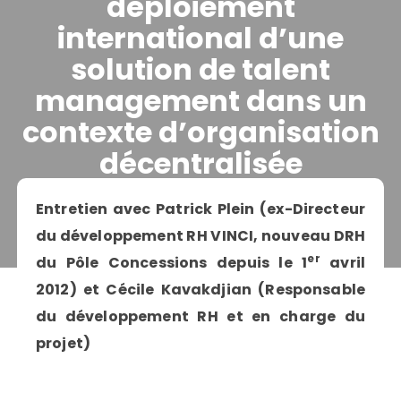
déploiement
international d’une
solution de talent
management dans un
contexte d’organisation
décentralisée
IL Y A 14 ANS
TEMPS DE LECTURE:
6 MINUTES
Entretien avec Patrick Plein (ex-Directeur
PAR
LE BLOG SUSTAINABILITY
du développement RH VINCI, nouveau DRH
er
du Pôle Concessions depuis le 1
avril
2012) et Cécile Kavakdjian (Responsable
du développement RH et en charge du
projet)