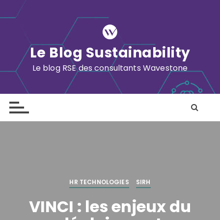
S
k
i
p
Le Blog Sustainability
t
o
Le blog RSE des consultants Wavestone
c
o
n
t
e
n
t
HR TECHNOLOGIES
SIRH
VINCI : les enjeux du