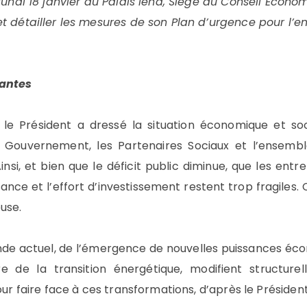
lundi 18 janvier au Palais Iéna, Siège du Conseil Econo
 détailler les mesures de son Plan d’urgence pour l’em
santes
 le Président a dressé la situation économique et so
e Gouvernement, les Partenaires Sociaux et l’ensemble
nsi, et bien que le déficit public diminue, que les ent
ssance et l’effort d’investissement restent trop fragiles.
use.
onde actuel, de l’émergence de nouvelles puissances écon
 de la transition énergétique, modifient structure
our faire face à ces transformations, d’après le Président