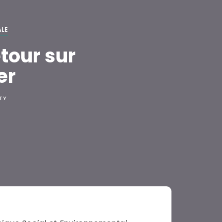
ALE
etour sur
er
ITY