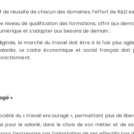
ef de réussite de chacun des domaines, l’effort de R&D est
 niveau de qualification des formations, offrir aux dema
 numérique et s’adapter aux besoins de demain ;
igitale, le marché du travail doit être à la fois plus a
 salariés. Le cadre économique et social français doit
fonctionnent.
ragé »
ociété du « travail encouragé », permettant plus de liber
ssi pour le salarié, dans le choix de son métier et de 
our l’entreprise par l’adaptation de ses effectifs lors d