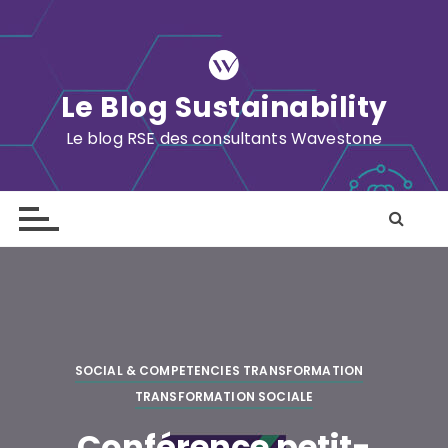
S
k
i
p
Le Blog Sustainability
t
o
Le blog RSE des consultants Wavestone
c
o
n
t
e
n
t
SOCIAL & COMPETENCIES TRANSFORMATION
TRANSFORMATION SOCIALE
Conférence petit-