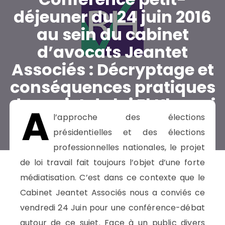
déjeuner du 24 juin 2016
au sein du cabinet
d’avocats Jeantet
Associés : Décryptage et
conséquences pratiques
du projet de loi El Khomri
A
l’approche des élections
IL Y A 10 ANS
TEMPS DE LECTURE:
3 MINUTES
présidentielles et des élections
PAR
LE BLOG SUSTAINABILITY
professionnelles nationales, le projet
de loi travail fait toujours l’objet d’une forte
médiatisation. C’est dans ce contexte que le
Cabinet Jeantet Associés nous a conviés ce
vendredi 24 Juin pour une conférence-débat
autour de ce sujet. Face à un public divers