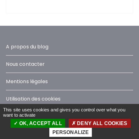
A propos du blog
Nous contacter
Mentions légales
Utilisation des cookies
This site uses cookies and gives you control over what you
want to activate
OK, ACCEPT ALL
DENY ALL COOKIES
Le Blog Sustainability © 2023 - Tous droits réservés
Wavestone
PERSONALIZE