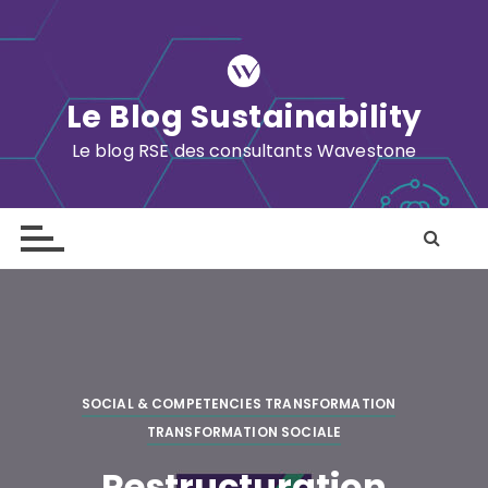
S
k
i
p
Le Blog Sustainability
t
o
Le blog RSE des consultants Wavestone
c
o
n
t
e
n
t
SOCIAL & COMPETENCIES TRANSFORMATION
TRANSFORMATION SOCIALE
Restructuration