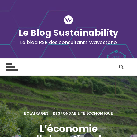
S
k
i
p
Le Blog Sustainability
t
o
Le blog RSE des consultants Wavestone
c
o
n
t
e
n
t
ECLAIRAGES
RESPONSABILITÉ ÉCONOMIQUE
L’économie