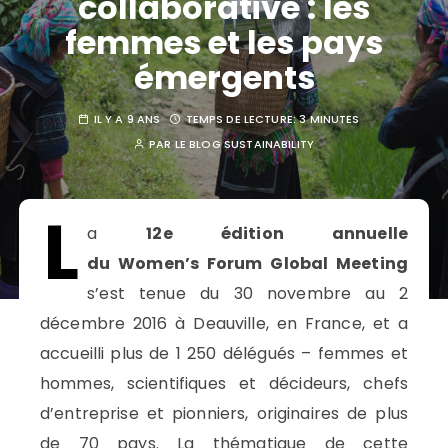
collaborative : les
femmes et les pays
émergents
IL Y A 9 ANS
TEMPS DE LECTURE:
3 MINUTES
PAR
LE BLOG SUSTAINABILITY
L
a
12e édition annuelle
du Women’s Forum Global Meeting
s’est tenue du 30 novembre au 2
décembre 2016 à Deauville, en France, et a
accueilli plus de 1 250 délégués – femmes et
hommes, scientifiques et décideurs, chefs
d’entreprise et pionniers, originaires de plus
de 70 pays. La thématique de cette