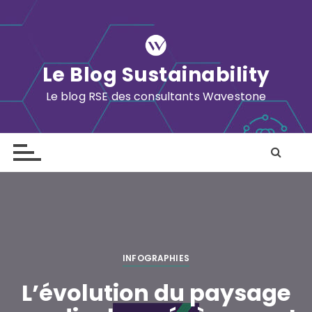
S
k
i
p
Le Blog Sustainability
t
o
Le blog RSE des consultants Wavestone
c
o
n
t
e
n
t
INFOGRAPHIES
L’évolution du paysage