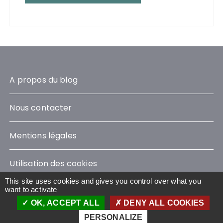
A propos du blog
Nous contacter
Mentions légales
Utilisation des cookies
This site uses cookies and gives you control over what you
want to activate
OK, ACCEPT ALL
DENY ALL COOKIES
Le Blog Sustainability © 2023 - Tous droits réservés
Wavestone
PERSONALIZE