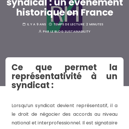
syndical : un évènement
historique en France
IL Y A 9 ANS
TEMPS DE LECTURE:
2 MINUTES
PAR
LE BLOG SUSTAINABILITY
Ce que permet la
représentativité à un
syndicat :
Lorsqu’un syndicat devient représentatif, il a
le droit de négocier des accords au niveau
national et interprofessionnel. Il est signataire