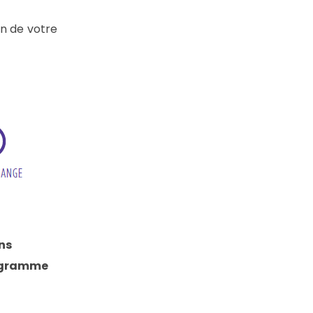
n de votre
ns
rogramme