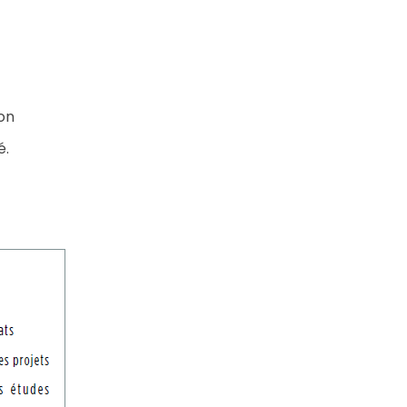
on
é.