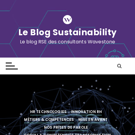
S
k
i
p
Le Blog Sustainability
t
o
Le blog RSE des consultants Wavestone
c
o
n
t
e
n
t
HR TECHNOLOGIES
INNOVATION RH
MÉTIERS & COMPÉTENCES
MISE EN AVANT
NOS PRISES DE PAROLE