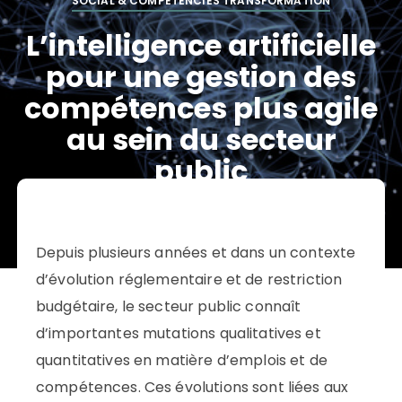
SOCIAL & COMPETENCIES TRANSFORMATION
L’intelligence artificielle
pour une gestion des
compétences plus agile
au sein du secteur
public
IL Y A 7 ANS
TEMPS DE LECTURE:
1 MINUTE
PAR
LE BLOG SUSTAINABILITY
Depuis plusieurs années et dans un contexte
d’évolution réglementaire et de restriction
budgétaire, le secteur public connaît
d’importantes mutations qualitatives et
quantitatives en matière d’emplois et de
compétences. Ces évolutions sont liées aux