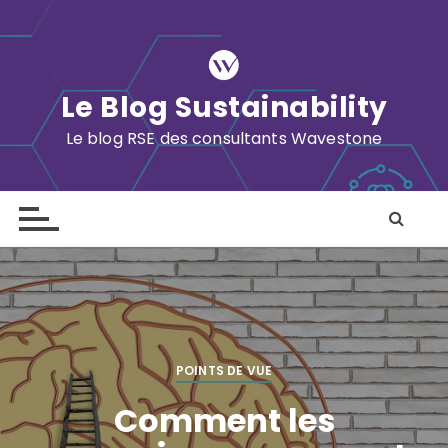
S
k
i
p
Le Blog Sustainability
t
o
Le blog RSE des consultants Wavestone
c
o
n
t
e
n
t
POINTS DE VUE
Comment les