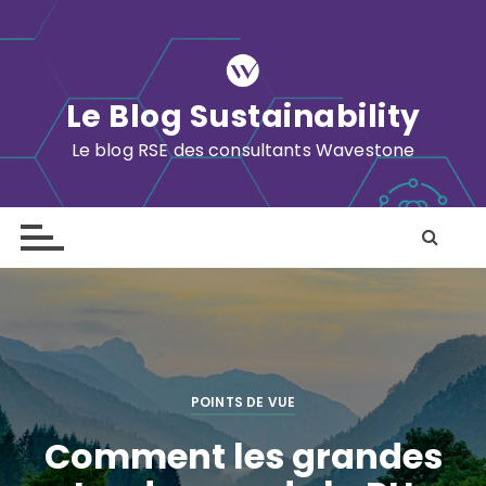
S
k
i
p
Le Blog Sustainability
t
o
Le blog RSE des consultants Wavestone
c
o
n
t
e
n
t
POINTS DE VUE
Comment les grandes