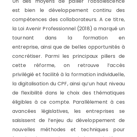
Un des moyens de
pallier
l’obsolescence
est
bien l
e développement continu
des
compétences des collaborateurs. A ce titre,
l
a
Loi Avenir
Professionnel
(2018) a marqué
un
tournant dans
la formation
en
entreprise
,
ainsi que de
belles opportunités à
concrétiser. Parmi les principaux piliers de
cette réforme, on retrouve l’a
ccès
privilégié
et facilité
à la formation
individuelle,
la
digitalisation du CPF,
ainsi
qu’un
haut niveau
de flexibilité dans le choix des thématiques
éligibles à ce compte.
Parallèlement à ces
avancées législatives, les entreprises
se
saisissent de l’enjeu
du développement
de
nouvelles méthodes et techniques pour