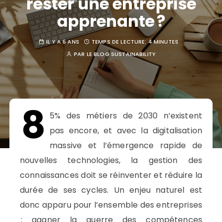
rester une entreprise
apprenante ?
IL Y A 6 ANS
TEMPS DE LECTURE:
4 MINUTES
PAR
LE BLOG SUSTAINABILITY
8
5% des métiers de 2030 n’existent
pas
encore, et
avec la digitalisation
massive
et l’émergence rapide de
nouvelles technologies, la gestion des
connaissances doit se réinventer et
réduire la
durée de ses cycles
.
Un enjeu naturel est
donc apparu pour l’ensemble des entreprises
: gagner la guerre des compétences