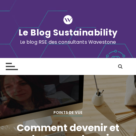
S
k
i
p
Le Blog Sustainability
t
o
Le blog RSE des consultants Wavestone
c
o
n
t
e
n
t
POINTS DE VUE
Comment devenir et