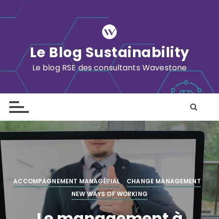
S
k
i
p
Le Blog Sustainability
t
o
Le blog RSE des consultants Wavestone
c
o
n
t
e
n
t
ACCOMPAGNEMENT MANAGÉRIAL
CHANGE MANAGEMENT
NEW WAYS OF WORKING
Le management à