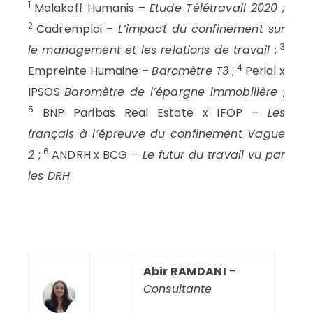
1
Malakoff Humanis –
Etude Télétravail 2020 ;
2
Cadremploi –
L’impact du confinement sur
3
le management et les relations de travail
;
4
Empreinte Humaine –
Baromètre T3
;
Perial x
IPSOS
Baromètre de l’épargne immobilière
;
5
BNP Paribas Real Estate x IFOP –
Les
français à l’épreuve du confinement Vague
6
2
;
ANDRH x BCG
– Le futur du travail vu par
les DRH
–
—
Abir RAMDANI
–
–
Consultante