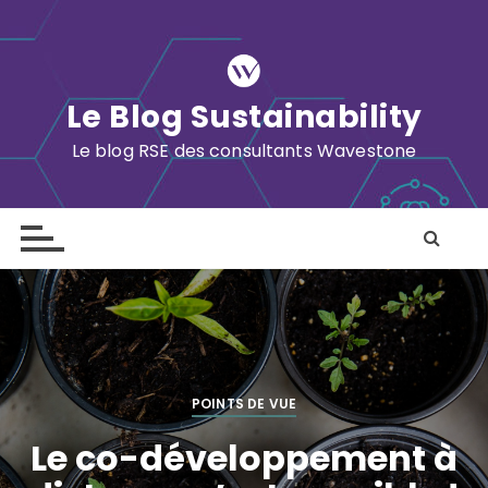
S
k
i
p
Le Blog Sustainability
t
o
Le blog RSE des consultants Wavestone
c
o
n
t
e
n
t
POINTS DE VUE
Le co-développement à