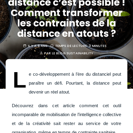
distance c’est possible !
Comment transformer
les contraintes de la
distance en atouts ?
IL Y A 6 ANS
TEMPS DE LECTURE:
3 MINUTES
PAR
LE BLOG SUSTAINABILITY
L
e co-développement à l’ère du distanciel peut
paraître un défi. Pourtant, la distance peut
devenir un réel atout.
Découvrez dans cet article comment cet outil
incomparable de mobilisation de l’intelligence collective
et de la créativité sait rester au service de votre
organisation, même en temps de contrainte sanitaire.