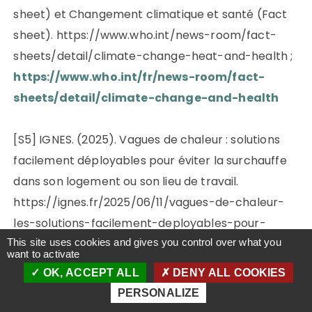
sheet) et Changement climatique et santé (Fact
sheet). https://www.who.int/news-room/fact-
sheets/detail/climate-change-heat-and-health ;
https://www.who.int/fr/news-room/fact-
sheets/detail/climate-change-and-health
[S5] IGNES. (2025). Vagues de chaleur : solutions
facilement déployables pour éviter la surchauffe
dans son logement ou son lieu de travail.
https://ignes.fr/2025/06/11/vagues-de-chaleur-
les-solutions-facilement-deployables-pour-
eviter-la-surchauffe-dans-son-logement-ou-
This site uses cookies and gives you control over what you
want to activate
son-lieu-de-travail/
OK, ACCEPT ALL
DENY ALL COOKIES
PERSONALIZE
[S6] Khedari, J., Yamtraipat, N., Pratintong, N.,