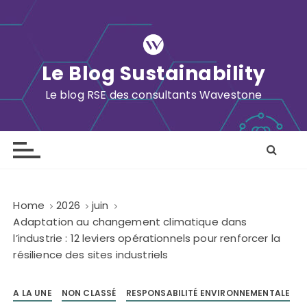
S
k
i
p
Le Blog Sustainability
t
o
Le blog RSE des consultants Wavestone
c
o
n
t
e
n
Home
2026
juin
t
Adaptation au changement climatique dans
l’industrie : 12 leviers opérationnels pour renforcer la
résilience des sites industriels
A LA UNE
NON CLASSÉ
RESPONSABILITÉ ENVIRONNEMENTALE