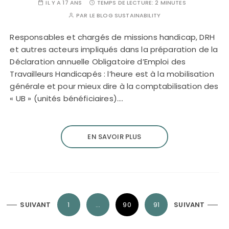
IL Y A 17 ANS
TEMPS DE LECTURE:
2 MINUTES
PAR
LE BLOG SUSTAINABILITY
Responsables et chargés de missions handicap, DRH
et autres acteurs impliqués dans la préparation de la
Déclaration annuelle Obligatoire d’Emploi des
Travailleurs Handicapés : l’heure est à la mobilisation
générale et pour mieux dire à la comptabilisation des
« UB » (unités bénéficiaires).…
EN SAVOIR PLUS
P
SUIVANT
1
…
90
91
SUIVANT
a