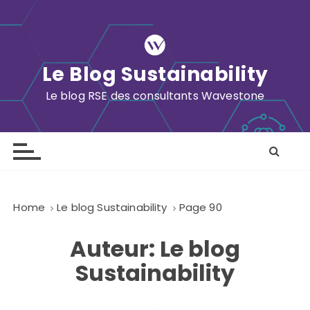
S
k
i
p
Le Blog Sustainability
t
o
Le blog RSE des consultants Wavestone
c
o
n
t
e
n
Home
Le blog Sustainability
Page 90
t
Auteur:
Le blog
Sustainability