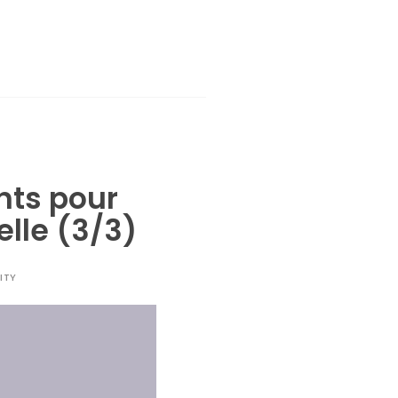
nts pour
lle (3/3)
ITY