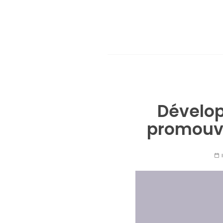
Dévelop
promouvo