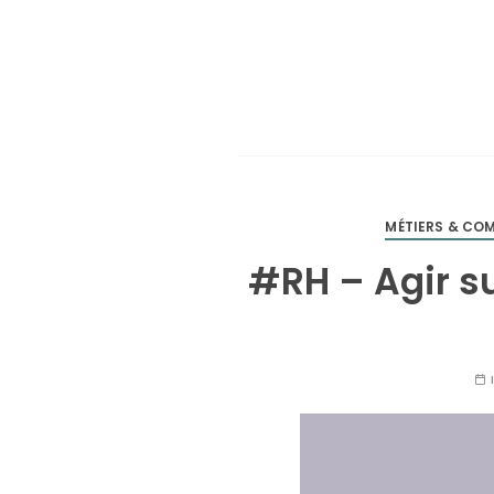
MÉTIERS & CO
#RH – Agir su