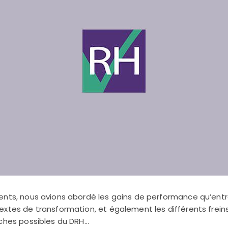
ents, nous avions abordé les gains de performance qu’entra
extes de transformation, et également les différents frein
oches possibles du DRH…