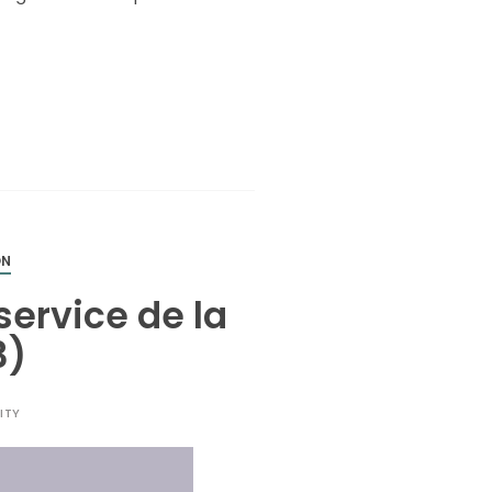
ON
service de la
3)
ITY