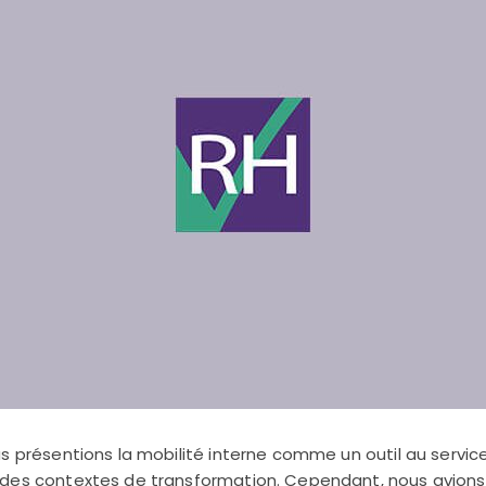
s présentions la mobilité interne comme un outil au servic
 des contextes de transformation. Cependant, nous avion