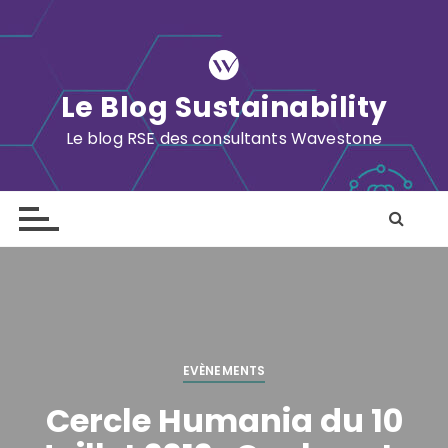
S
k
i
p
Le Blog Sustainability
t
o
Le blog RSE des consultants Wavestone
c
o
n
t
e
n
t
EVÈNEMENTS
Cercle Humania du 10