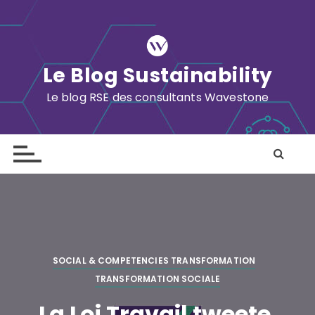
S
k
i
p
Le Blog Sustainability
t
o
Le blog RSE des consultants Wavestone
c
o
n
t
e
n
t
SOCIAL & COMPETENCIES TRANSFORMATION
TRANSFORMATION SOCIALE
La Loi Travail tweete,