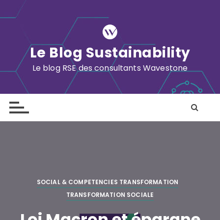
S
k
i
p
Le Blog Sustainability
t
o
Le blog RSE des consultants Wavestone
c
o
n
t
e
n
t
SOCIAL & COMPETENCIES TRANSFORMATION
TRANSFORMATION SOCIALE
Loi Macron et épargne