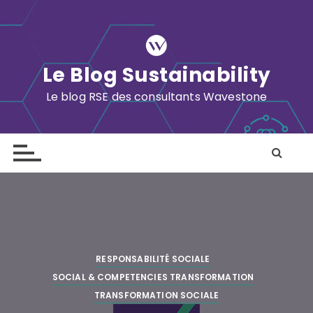
S
k
i
p
Le Blog Sustainability
t
o
Le blog RSE des consultants Wavestone
c
o
n
t
e
n
t
RESPONSABILITÉ SOCIALE
SOCIAL & COMPETENCIES TRANSFORMATION
TRANSFORMATION SOCIALE