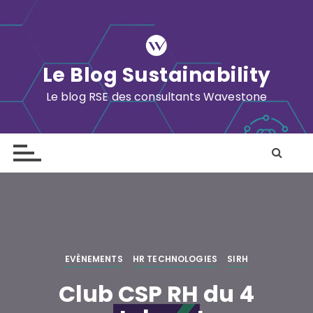
S
k
i
p
Le Blog Sustainability
t
o
Le blog RSE des consultants Wavestone
c
o
n
t
e
n
t
EVÈNEMENTS
HR TECHNOLOGIES
SIRH
Club CSP RH du 4