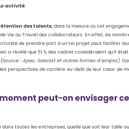
ur activité
.
rétention des talents
, dans la mesure où cet engagem
é de
V
ie au
T
ravail
des
collaborateurs
.
En effet, de nombr
portunité de
prendre part
à un tel projet peut
faciliter
le
pec a révélé que
51 % des cadres considéraient qu’il étai
 (
Source : Apec, Salariat et autres formes d’emploi)
. Da
 des perspectives de carrière au-delà de leur cœur de mét
l moment peut-on envisager ce
dans toutes les entreprises, quelle que soit leur taille o