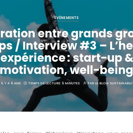
EVÈNEMENTS
ration entre grands gr
ps / Interview #3 – L’h
’expérience : start-up &
motivation, well-bein
IL Y A 6 ANS
TEMPS DE LECTURE:
5 MINUTES
PAR
LE BLOG SUSTAINABILI