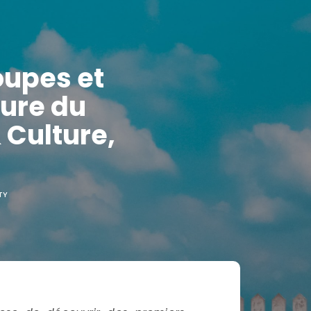
oupes et
eure du
 Culture,
g
TY