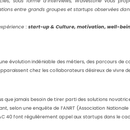
cles,
sous forme d’interviews,
Wavestone vous propo
ations
entre
grands groupes
et
startups observées dans
’expérience :
start-up & Culture, motivation,
well-bei
une évolution indéniable des métiers, des parcours de ca
apparaissent chez les collaborateurs désireux de vivre de
s que jamais besoin de tirer parti des solutions novatr
ant, selon une enquête de l’ANRT (Association National
 40 font régulièrement appel aux startups dans le cadr