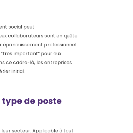
ent social
peut
eux collaborateurs
sont
en quête
ur épanouissement professionnel.
t “très important” pour eux
ns ce cadre-là, les entreprises
ier initial
.
 type de poste
u leur secteur. Applicable à tout