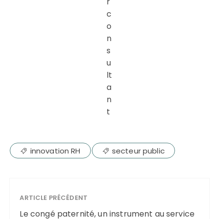
r
c
o
n
s
u
lt
a
n
t
innovation RH
secteur public
ARTICLE PRÉCÉDENT
Le congé paternité, un instrument au service