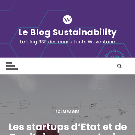
S
k
i
p
Le Blog Sustainability
t
o
Le blog RSE des consultants Wavestone
c
o
n
t
e
n
t
ECLAIRAGES
Les startups d’Etat et de