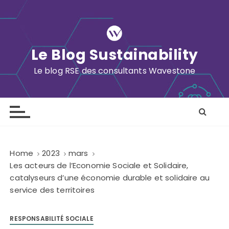
S
k
i
p
Le Blog Sustainability
t
o
Le blog RSE des consultants Wavestone
c
o
n
t
e
n
Home
2023
mars
t
Les acteurs de l’Economie Sociale et Solidaire,
catalyseurs d’une économie durable et solidaire au
service des territoires
RESPONSABILITÉ SOCIALE