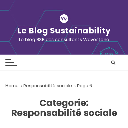
S
k
i
p
Le Blog Sustainability
t
o
Le blog RSE des consultants Wavestone
c
o
n
t
e
n
Home
Responsabilité sociale
Page 6
t
Categorie:
Responsabilité sociale