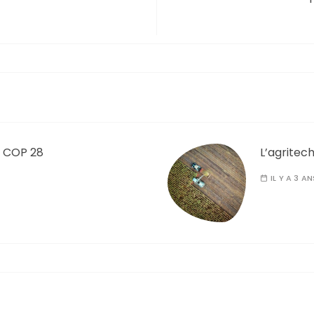
la COP 28
L’agritec
IL Y A 3 AN