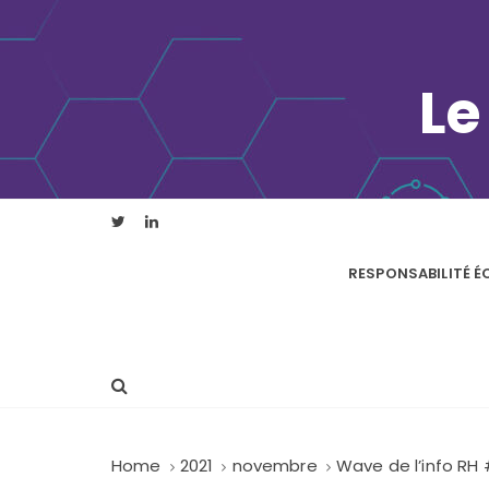
S
k
i
Le
p
t
o
c
o
n
t
RESPONSABILITÉ 
e
n
t
Home
2021
novembre
Wave de l’info RH 