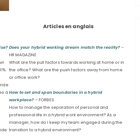
Articles en anglais
ise?
Does your hybrid working dream match the reality?
–
HR MAGAZINE
wl
What are the pull factors towards working at home or in
11%
the office? What are the push factors away from home
or office work?
ride
res à
How to set and span boundaries in a hybrid
workplace?
– FORBES
How to manage the separation of personal and
professional life in a hybrid work environment? As a
manager, how do I keep my team engaged during the
ride
transition to a hybrid environment?