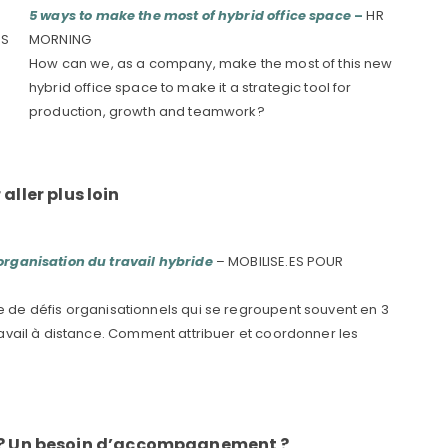
5 ways to make the most of hybrid office space
–
HR
OS
MORNING
How can we, as a company, make the most of this new
hybrid office space to make it a strategic tool for
production, growth and teamwork?
aller plus loin
rganisation du travail hybride
– MOBILISE.ES POUR
de défis organisationnels qui se regroupent souvent en 3
 travail à distance. Comment attribuer et coordonner les
t ? Un besoin d’accompagnement ?