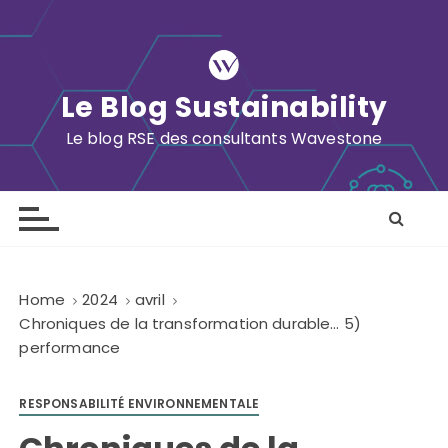
S
k
i
p
Le Blog Sustainability
t
o
Le blog RSE des consultants Wavestone
c
o
n
t
e
n
Home
2024
avril
t
Chroniques de la transformation durable… 5)
performance
RESPONSABILITÉ ENVIRONNEMENTALE