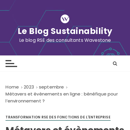
S
k
i
p
Le Blog Sustainability
t
o
Le blog RSE des consultants Wavestone
c
o
n
t
e
n
Home
2023
septembre
t
Métavers et évènements en ligne : bénéfique pour
l’environnement ?
TRANSFORMATION RSE DES FONCTIONS DE L'ENTREPRISE