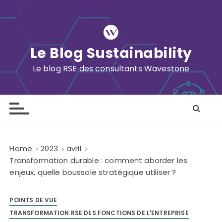
S
k
i
p
Le Blog Sustainability
t
o
Le blog RSE des consultants Wavestone
c
o
n
t
e
n
Home
2023
avril
t
Transformation durable : comment aborder les
enjeux, quelle boussole stratégique utiliser ?
POINTS DE VUE
TRANSFORMATION RSE DES FONCTIONS DE L'ENTREPRISE